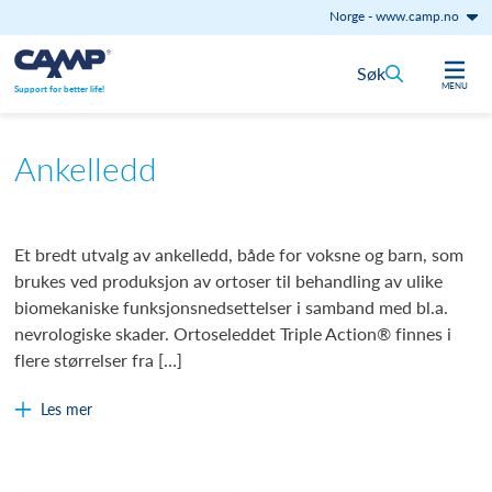
Norge
-
www.camp.no
Hopp til innhold
Søk
MENU
Support for better life!
Ankelledd
Et bredt utvalg av ankelledd, både for voksne og barn, som
brukes ved produksjon av ortoser til behandling av ulike
biomekaniske funksjonsnedsettelser i samband med bl.a.
nevrologiske skader. Ortoseleddet Triple Action® finnes i
flere størrelser fra […]
Les mer