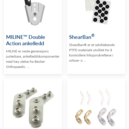
®
MILINE™ Double
ShearBan
Action ankelledd
ShearBan® er et selvklebende
PTFE-materiale utviklet for å
MILINE er neste generasjons
kontrollere friksjonskreftene i
justerbare, ankelleddskomponenter
ortose- o ...
med høy ytelse fra Becker
Orthopaedic. ...