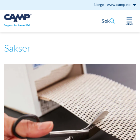
Norge
-
www.camp.no
Hopp til innhold
Søk
MENU
Support for better life!
Sakser