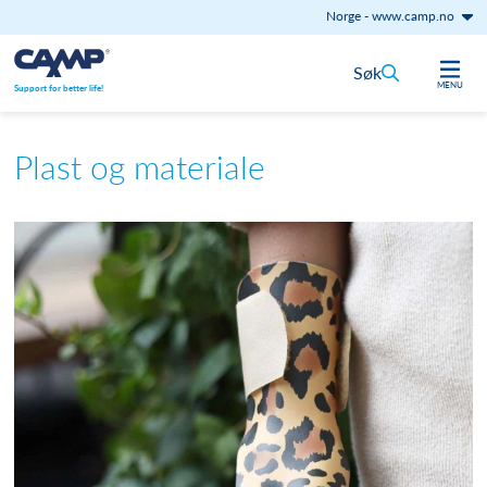
Norge
-
www.camp.no
Hopp til innhold
Søk
MENU
Support for better life!
Plast og materiale