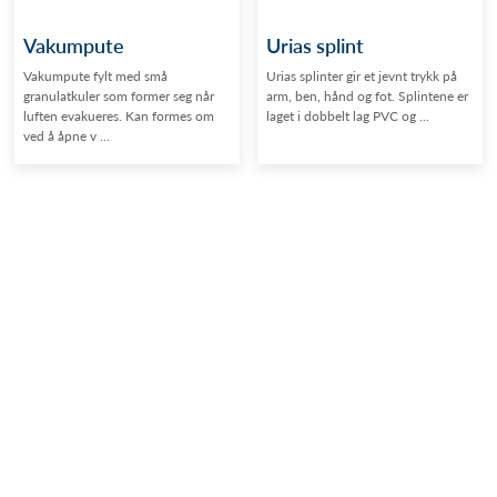
Vakumpute
Urias splint
Vakumpute fylt med små
Urias splinter gir et jevnt trykk på
granulatkuler som former seg når
arm, ben, hånd og fot. Splintene er
luften evakueres. Kan formes om
laget i dobbelt lag PVC og ...
ved å åpne v ...