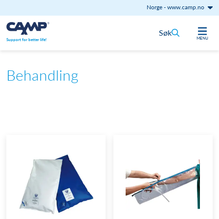
Norge
-
www.camp.no
Hopp til innhold
Søk
MENU
Support for better life!
Behandling