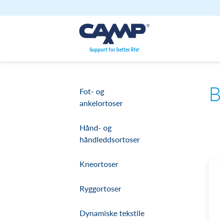
Hopp til innhold
Support for better life!
B
Fot- og
ankelortoser
Hånd- og
håndleddsortoser
Kneortoser
Ryggortoser
Dynamiske tekstile