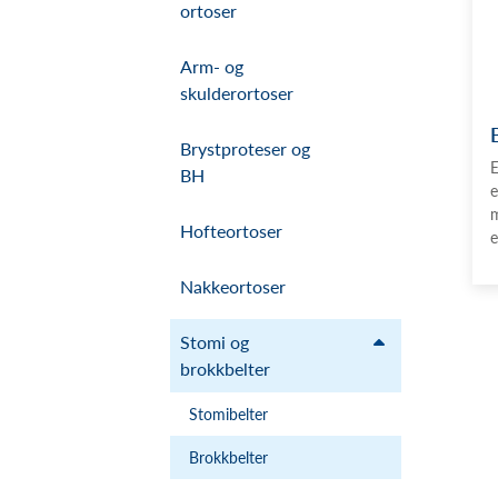
ortoser
Arm- og
skulderortoser
Brystproteser og
E
BH
e
m
Hofteortoser
e
Nakkeortoser
Stomi og
brokkbelter
Stomibelter
Brokkbelter