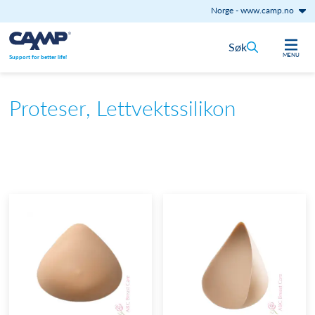
Norge
-
www.camp.no
Hopp til innhold
Søk
MENU
Support for better life!
Proteser, Lettvektssilikon