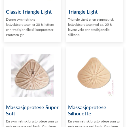
Classic Triangle Light
Triangle Light
Denne symmetriske
Triangle Light er en symmetrisk
lettvektsprotesen er 30 % lettere
lettvektsprotese med ca. 25 %
enn tradisjonelle silikonproteser.
lavere vekt enn tradisjonelle
Protesen gir ...
silikonp ...
Massasjeprotese Super
Massasjeprotese
Soft
Silhouette
En symmetrisk brystprotese som gir
En symmetrisk brystprotese som gir
myk massasje ved bruk. Kanalene
myk massasje ved bruk. Kanalene