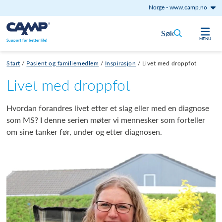
Norge
-
www.camp.no
Hopp til innhold
Søk
MENU
Support for better life!
Start
/
Pasient og familiemedlem
/
Inspirasjon
/
Livet med droppfot
Livet med droppfot
Hvordan forandres livet etter et slag eller med en diagnose
som MS? I denne serien møter vi mennesker som forteller
om sine tanker før, under og etter diagnosen.