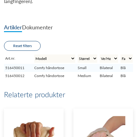
langfingeren).
Artikler
Dokumenter
Reset filters
Art.nr.
516450011
Comfy håndortose
Small
Bilateral
Blå
516450012
Comfy håndortose
Medium
Bilateral
Blå
Relaterte produkter