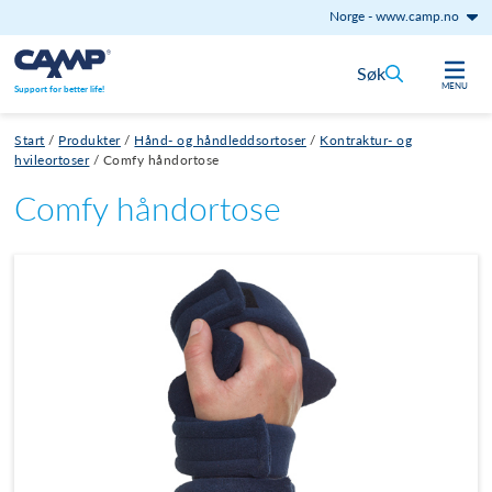
Norge
-
www.camp.no
Hopp til innhold
Søk
MENU
Support for better life!
Start
/
Produkter
/
Hånd- og håndleddsortoser
/
Kontraktur- og
hvileortoser
/
Comfy håndortose
Comfy håndortose