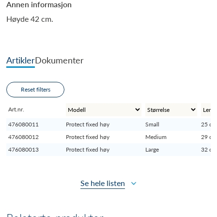
Annen informasjon
Høyde 42 cm.
Artikler
Dokumenter
Reset filters
Art.nr.
476080011
Protect fixed høy
Small
25 c
476080012
Protect fixed høy
Medium
29 c
476080013
Protect fixed høy
Large
32 c
Se hele listen