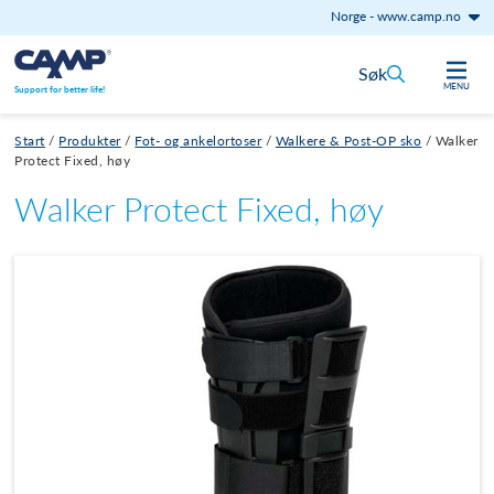
Norge
-
www.camp.no
Hopp til innhold
Søk
MENU
Support for better life!
Start
/
Produkter
/
Fot- og ankelortoser
/
Walkere & Post-OP sko
/
Walker
Protect Fixed, høy
Walker Protect Fixed, høy