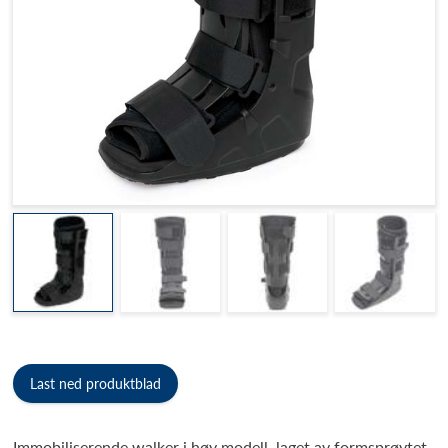
Last ned produktblad
Immobiliserende walker i høy modell, laget av formsprøytet