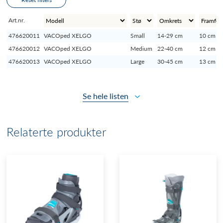
Art.nr.
476620011
VACOped XELGO
Small
14-29 cm
10 cm
476620012
VACOped XELGO
Medium
22-40 cm
12 cm
476620013
VACOped XELGO
Large
30-45 cm
13 cm
Se hele listen
Relaterte produkter