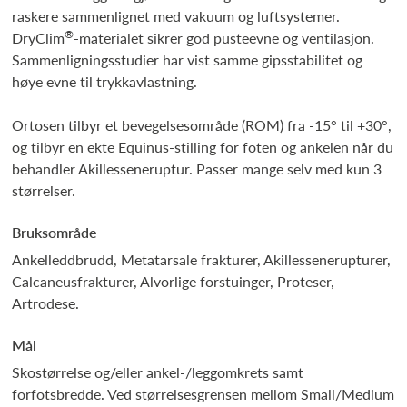
raskere sammenlignet med vakuum og luftsystemer.
®
DryClim
-materialet sikrer god pusteevne og ventilasjon.
Sammenligningsstudier har vist samme gipsstabilitet og
høye evne til trykkavlastning.
Ortosen tilbyr et bevegelsesområde (ROM) fra -15° til +30°,
og tilbyr en ekte Equinus-stilling for foten og ankelen når du
behandler Akillesseneruptur. Passer mange selv med kun 3
størrelser.
Bruksområde
Ankelleddbrudd, Metatarsale frakturer, Akillessenerupturer,
Calcaneusfrakturer, Alvorlige forstuinger, Proteser,
Artrodese.
Mål
Skostørrelse og/eller ankel-/leggomkrets samt
forfotsbredde. Ved størrelsesgrensen mellom Small/Medium