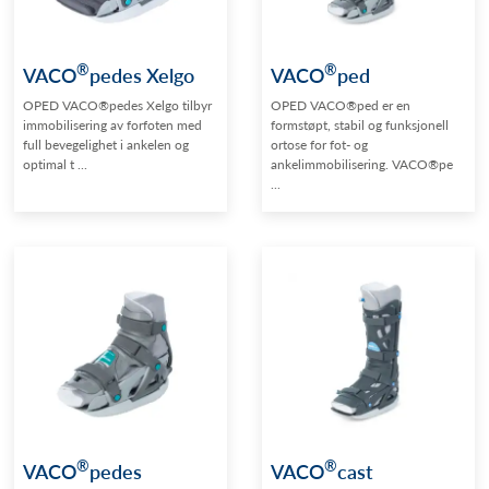
®
®
VACO
pedes Xelgo
VACO
ped
OPED VACO®pedes Xelgo tilbyr
OPED VACO®ped er en
immobilisering av forfoten med
formstøpt, stabil og funksjonell
full bevegelighet i ankelen og
ortose for fot- og
optimal t ...
ankelimmobilisering. VACO®pe
...
®
®
VACO
pedes
VACO
cast