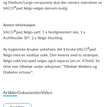
og Medium/Large-versjonene skal den mindre størrelsen av
®
VACO
ped Xelgo velges dersom mulig.
Annen informasjon
®
VACO
ped Xelgo-sett: 1 x ferdigmontert sko, 1 x
Achillessåle 30°, 2 x Xelgo Stocking.
®
Av hygieniske årsaker anbefales det å bruke VACO
ped
Xelgo med en vaskbar sokk. Den leveres med to strømper.
Xelgo sokk Vacoped selges også separat (art.nr. 47664). Se
etter mer tilbehør under seksjonen "Tilbehør Walkere og
Diabetes ortoser".
Artikler
Dokumenter
Video
Reset filters