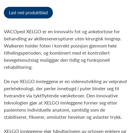
Last ned produktblad
VACOped XELGO er en innovativ fot og ankelortose for
behandling av akillessenerupturer uten kirurgisk inngrep.
Walkeren holder foten i korrekt posisjon gjennom hele
tilhelingsperioden, og kombinert med et kontrollert
bevegelsesutslag muliggjør den tidlig og funksjonell
rehabilitering.
De nye XELGO innleggene er en videreutvikling av velprøvd
perleteknologi, der perler innebygd i puter binder seg til
hverandre via tyktflytende væskebroer. Den innovative
teknologien gjør at XELGO innleggene former seg etter
pasientens individuelle anatomi, samtidig som de
stabiliserer, fikserer, omslutter hevelser og avlaster trykk.
XELGO innleggene gjør håndteringen av ortosen enklere og