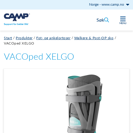
Norge
-
www.camp.no
Hopp til innhold
Søk
MENU
Support for better life!
Start
/
Produkter
/
Fot- og ankelortoser
/
Walkere & Post-OP sko
/
VACOped XELGO
VACOped XELGO