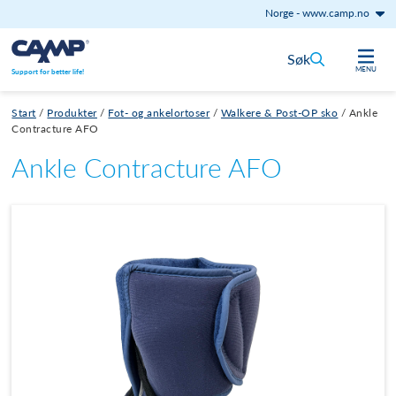
Norge
-
www.camp.no
Hopp til innhold
Søk
MENU
Support for better life!
Start
/
Produkter
/
Fot- og ankelortoser
/
Walkere & Post-OP sko
/
Ankle
Contracture AFO
Ankle Contracture AFO