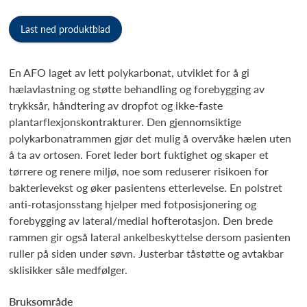
Last ned produktblad
En AFO laget av lett polykarbonat, utviklet for å gi
hælavlastning og støtte behandling og forebygging av
trykksår, håndtering av dropfot og ikke-faste
plantarflexjonskontrakturer. Den gjennomsiktige
polykarbonatrammen gjør det mulig å overvåke hælen uten
å ta av ortosen. Foret leder bort fuktighet og skaper et
tørrere og renere miljø, noe som reduserer risikoen for
bakterievekst og øker pasientens etterlevelse. En polstret
anti-rotasjonsstang hjelper med fotposisjonering og
forebygging av lateral/medial hofterotasjon. Den brede
rammen gir også lateral ankelbeskyttelse dersom pasienten
ruller på siden under søvn. Justerbar tåstøtte og avtakbar
sklisikker såle medfølger.
Bruksområde