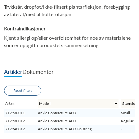
Trykksår, dropfot/ikke-fiksert plantarfleksjon, forebygging
av lateral/medial hofterotasjon.
Kontraindikasjoner
Kjent allergi og/eller overfølsomhet for noe av materialene
som er oppgitt i produktets sammensetning.
Artikler
Dokumenter
Reset filters
Art.nr.
712930011
Ankle Contracture AFO
Small
712930012
Ankle Contracture AFO
Regular
712940012
Ankle Contracture AFO Polstring
-