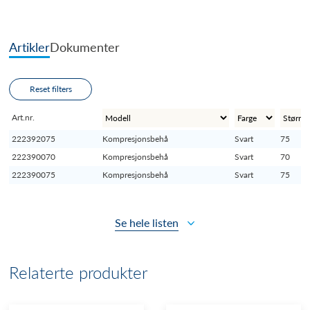
Artikler
Dokumenter
Reset filters
Art.nr.
222392075
Kompresjonsbehå
Svart
75
222390070
Kompresjonsbehå
Svart
70
222390075
Kompresjonsbehå
Svart
75
Se hele listen
Relaterte produkter