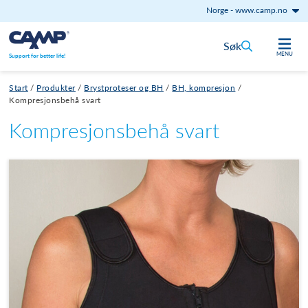
Norge
-
www.camp.no
Hopp til innhold
Søk
MENU
Support for better life!
Start
/
Produkter
/
Brystproteser og BH
/
BH, kompresjon
/
Kompresjonsbehå svart
Kompresjonsbehå svart