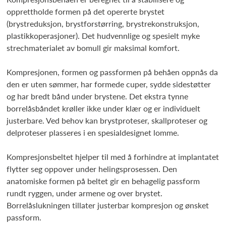
opprettholde formen på det opererte brystet
(brystreduksjon, brystforstørring, brystrekonstruksjon,
plastikkoperasjoner). Det hudvennlige og spesielt myke
strechmaterialet av bomull gir maksimal komfort.
Kompresjonen, formen og passformen på behåen oppnås da
den er uten sømmer, har formede cuper, sydde sidestøtter
og har bredt bånd under brystene. Det ekstra tynne
borrelåsbåndet krøller ikke under klær og er individuelt
justerbare. Ved behov kan brystproteser, skallproteser og
delproteser plasseres i en spesialdesignet lomme.
Kompresjonsbeltet hjelper til med å forhindre at implantatet
flytter seg oppover under helingsprosessen. Den
anatomiske formen på beltet gir en behagelig passform
rundt ryggen, under armene og over brystet.
Borrelåslukningen tillater justerbar kompresjon og ønsket
passform.